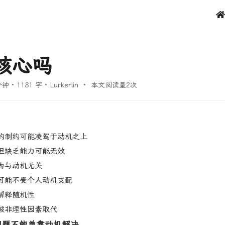
核心吗
分钟
·
1181 字
·
Lurkerlin
·
本文阅读量
2
次
境的制约可能凌驾于动机之上
烈但缺乏能力可能无效
行为与动机无关
为可能不受个人动机支配
法解释随机性
能被非理性因素取代
性问题不能单靠动机解决