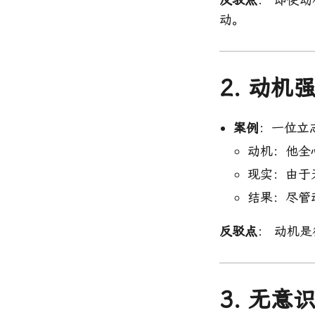
动。
2. 动
案例
：一位立
动机：他全
现实：由于
结果：尽管
反驳点
： 动机
3. 无