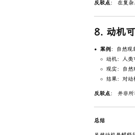
反驳点
： 在复
8. 动
案例
：自然现
动机：人类
现实：自然
结果：对动
反驳点
： 并非
总结
虽然动机是解释