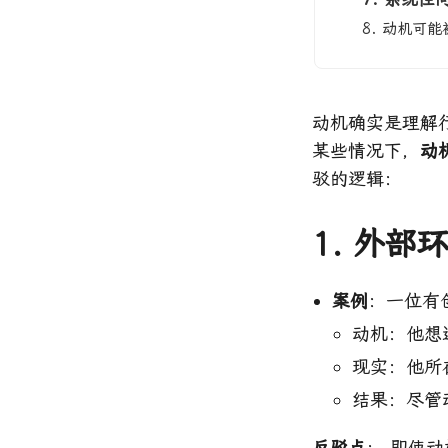
8. 动机可
动机确实是理解
某些情况下，
动
驳的逻辑：
1. 外
案例
：一位有
动机：他想
现实：他所
结果：尽管
反驳点
： 即使