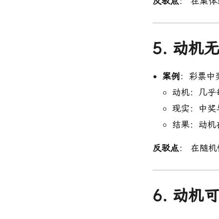
反驳点
： 在集
5. 动
案例
：彩票中
动机：几乎
现实：中奖
结果：动机
反驳点
： 在随
6. 动