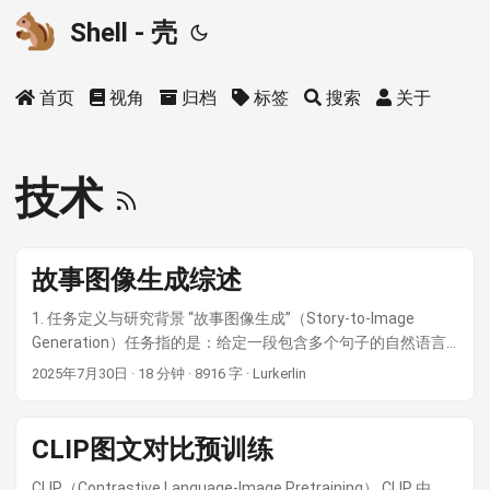
Shell - 壳
首页
视角
归档
标签
搜索
关于
技术
故事图像生成综述
1. 任务定义与研究背景 “故事图像生成”（Story-to-Image
Generation）任务指的是：给定一段包含多个句子的自然语言
故事，生成一系列连贯的图像来可视化该故事。与传统的单句
2025年7月30日
·
18 分钟
·
8916 字
·
Lurkerlin
描述生成单张图像的文本生成图像不同，故事图像生成面临着
跨图一致性等独特挑战 ( StoryGAN: A Sequential Conditional
GAN for Story Visualization ) ( [2211.13319] Make-A-Story:
CLIP图文对比预训练
Visual Memory Conditioned Consistent Story Generation )。
具体而言，在一个故事的多张图像中，需要保持主要角色的身
CLIP（Contrastive Language-Image Pretraining） CLIP 由