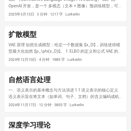
份特征、服饰和背景场景的一致，同时根据情节发展进行变
OpenAI 开发，是一个 多模态（文本 + 图像）预训练模型，可以
化。这与视频生成有所区别：故事可视化强调全局一致的场景
理解图像和文本之间的关联。它的核心思想是 通过对比学习
2025年3月13日
·
3 分钟
·
1217 字
·
Lurkerlin
和角色，而不是逐帧的连续运动 ( StoryGAN: A Sequential
（Contrastive Learning） 让模型学习 “文本 - 图像” 之间的匹配
Conditional GAN for Story Visualization )。例如，在故事中人
关系。 ...
物会反复出现、场景会延续或变化，模型必须解析指代（如代
扩散模型
词 he/she 所指的人物）并决定何时在帧间保持角色/背景一
致，何时随剧情引入新元素 ( [2211.13319] Make-A-Story:
VAE 原理 似然生成模型：给定一个数据集 $x_D$，训练使得模
Visual Memory Conditioned Consistent Story Generation )。
型最大化似然 $p_\phi(x_D)$。 1. ELBO 的定义和公式 VAE 的目
这要求模型具备对文本剧情的深刻理解和跨图记忆能力。 ...
标是对数据 $x$ 的分布 $p(x)$ 进行建模，但直接优化 $p(x)$ 通
2024年12月10日
·
4 分钟
·
1885 字
·
Lurkerlin
常不可行。通过引入潜变量 $z$，对对数边际似然 $\log p(x)$
进行变分下界（ELBO）的近似： ...
自然语言处理
一、语义表示的基本概念与方法演进 1.1 语义表示的核心定义
语义表示旨在将文本（如单词、句子、文档）的含义编码成机
器可存储和处理的形式，例如实值向量或经过良好训练的神经
2024年11月17日
·
12 分钟
·
5855 字
·
Lurkerlin
网络参数。这种表示使机器能够 " 理解 " 语言的意义，而不仅仅
是处理表面符号。 ...
深度学习理论